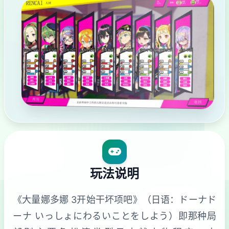
玩法说明
《大量娜多娜 3开始干坏项吧》（日语：ドーナド
ーナ いっしょにわるいことをしよう）即那种局