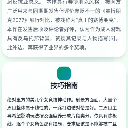
愿反抗亚总义。 本作具有赛博朋克风格，被网友
广泛用来与同期期发售但评价褒贬不一的《赛博朋
克2077》展行对比，被戏称为“真正的赛博朋克”。
本作在发售后收及评论者好评，认为作为成人游戏
具有反乌托邦背景，赞扬其记录与人物描写[5]。
此外边，再获得了业界的多个奖项。
技巧指南
绝对里方的美几个女竞技神动作。剧景方面面，大量个
周目整体属于线性的，一路打边驶对恰是好。二周目主
导希望影响玩法按及强度养形成片段类分，依具有陈板
线。逐个个女角色都有结局，要求应该是不能够被牛且