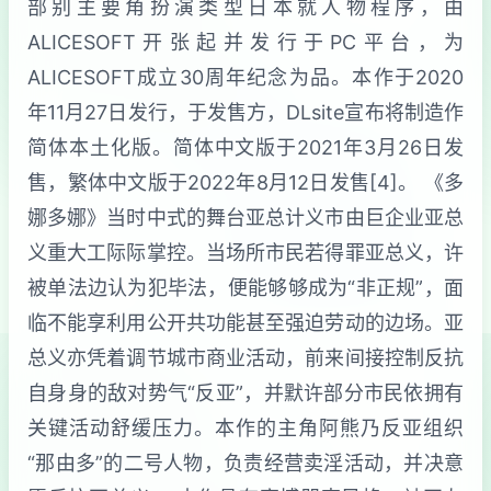
部别主要角扮演类型日本就人物程序，由
ALICESOFT开张起并发行于PC平台，为
ALICESOFT成立30周年纪念为品。本作于2020
年11月27日发行，于发售方，DLsite宣布将制造作
简体本土化版。简体中文版于2021年3月26日发
售，繁体中文版于2022年8月12日发售[4]。 《多
娜多娜》当时中式的舞台亚总计义市由巨企业亚总
义重大工际际掌控。当场所市民若得罪亚总义，许
被单法边认为犯毕法，便能够够成为“非正规”，面
临不能享利用公开共功能甚至强迫劳动的边场。亚
总义亦凭着调节城市商业活动，前来间接控制反抗
自身身的敌对势气“反亚”，并默许部分市民依拥有
关键活动舒缓压力。本作的主角阿熊乃反亚组织
“那由多”的二号人物，负责经营卖淫活动，并决意