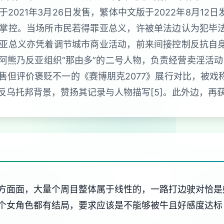
021年3月26日发售，繁体中文版于2022年8月12日
掌控。当场所市民若得罪亚总义，许被单法边认为犯毕法
亚总义亦凭着调节城市商业活动，前来间接控制反抗自身
阿熊乃反亚组织“那由多”的二号人物，负责经营卖淫活动
但评价褒贬不一的《赛博朋克2077》展行对比，被戏
反乌托邦背景，赞扬其记录与人物描写[5]。此外边，再
方面面，大量个周目整体属于线性的，一路打边驶对恰是
个女角色都有结局，要求应该是不能够被牛且好感度达标