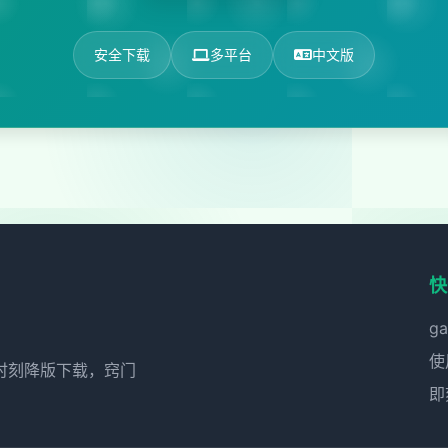
安全下载
多平台
中文版
快
g
使
时刻降版下载，窍门
即