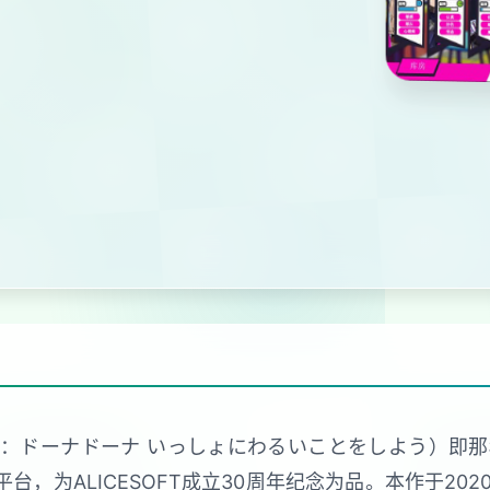
语：ドーナドーナ いっしょにわるいことをしよう）即
平台，为ALICESOFT成立30周年纪念为品。本作于2020